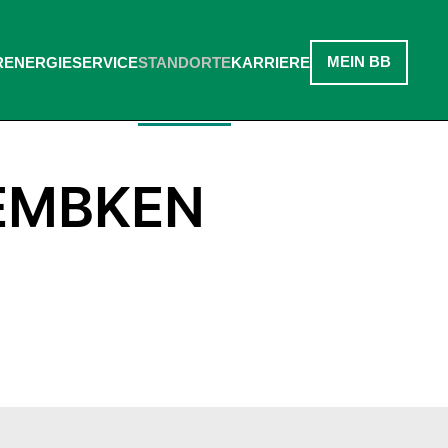
MEIN BB
R
ENERGIE
SERVICE
STANDORTE
KARRIERE
EMBKEN