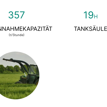
450
24
H
NNAHMEKAPAZITÄT
TANKSÄUL
(t/Stunde)