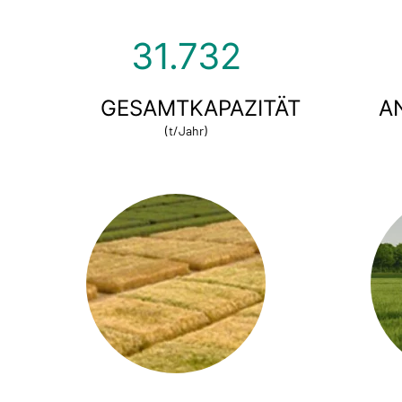
40.000
GESAMTKAPAZITÄT
A
(t/Jahr)