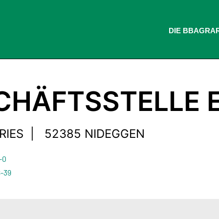
DIE BB
AGRA
CHÄFTSSTELLE 
RIES | 52385 NIDEGGEN
-0
8-39