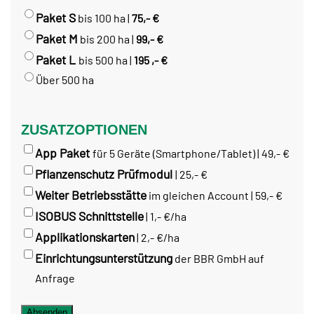
Paket S
bis 100 ha |
75,- €
Paket M
bis 200 ha |
99,- €
Paket L
bis 500 ha |
195 ,- €
Über 500 ha
ZUSATZOPTIONEN
App Paket
für 5 Geräte (Smartphone/Tablet) | 49,- €
Pflanzenschutz Prüfmodul
| 25,- €
Weiter Betriebsstätte
im gleichen Account | 59,- €
ISOBUS Schnittstelle
| 1,- €/ha
Applikationskarten
| 2,- €/ha
Einrichtungsunterstützung
der BBR GmbH auf
Anfrage